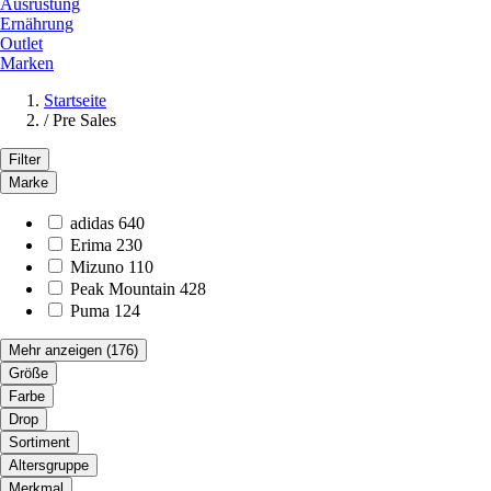
Ausrüstung
Ernährung
Outlet
Marken
Startseite
/
Pre Sales
Filter
Marke
adidas
640
Erima
230
Mizuno
110
Peak Mountain
428
Puma
124
Mehr anzeigen
(176)
Größe
Farbe
Drop
Sortiment
Altersgruppe
Merkmal