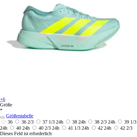
+6
Größe
*
Größentabelle
36
36 2/3
37 1/3
24h
38
24h
38 2/3
24h
39 1/3
24h
40
24h
40 2/3
24h
41 1/3
24h
42
24h
42 2/3
Dieses Feld ist erforderlich