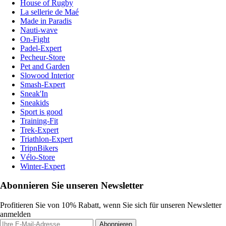
House of Rugby
La sellerie de Maé
Made in Paradis
Nauti-wave
On-Fight
Padel-Expert
Pecheur-Store
Pet and Garden
Slowood Interior
Smash-Expert
Sneak'In
Sneakids
Sport is good
Training-Fit
Trek-Expert
Triathlon-Expert
TripnBikers
Vélo-Store
Winter-Expert
Abonnieren Sie unseren Newsletter
Profitieren Sie von 10% Rabatt, wenn Sie sich für unseren Newsletter
anmelden
Abonnieren