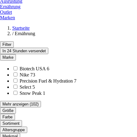
Ausrüstung
Ernährung
Outlet
Marken
Startseite
/
Ernährung
Filter
In 24 Stunden versendet
Marke
Biotech USA
6
Nike
73
Precision Fuel & Hydration
7
Select
5
Snow Peak
1
Mehr anzeigen
(102)
Größe
Farbe
Sortiment
Altersgruppe
Merkmal