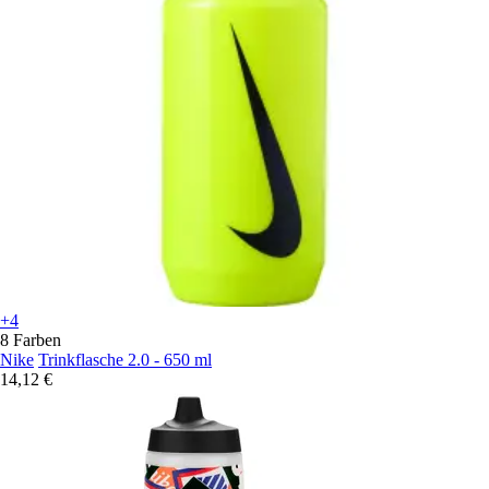
+4
8 Farben
Nike
Trinkflasche 2.0 - 650 ml
14,12 €