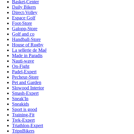
Basket-Center
Daily Bikers
Direct-Volley
Espace Golf
Foot-Store
Galopp-Store
Golf and co
Handball-Store
House of Rugby
La sellerie de Maé
Made in Paradis
Nauti-wave
On-Fight
Padel-Expert
Pecheur-Store
Pet and Garden
Slowood Interior
Smash-Expert
Sneak'In
Sneakids
Sport is good
Training-Fit
Trek-Expert
Triathlon-Expert
TripnBikers