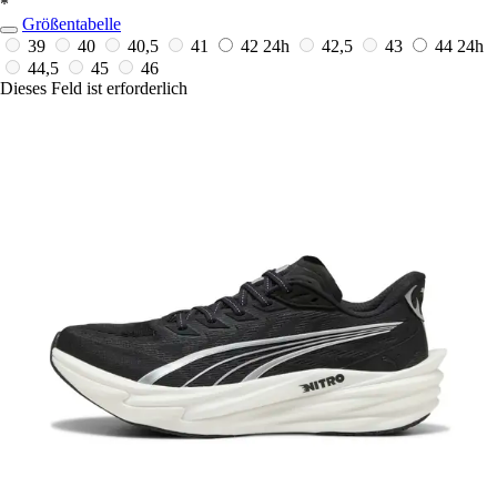
*
Größentabelle
39
40
40,5
41
42
24h
42,5
43
44
24h
44,5
45
46
Dieses Feld ist erforderlich