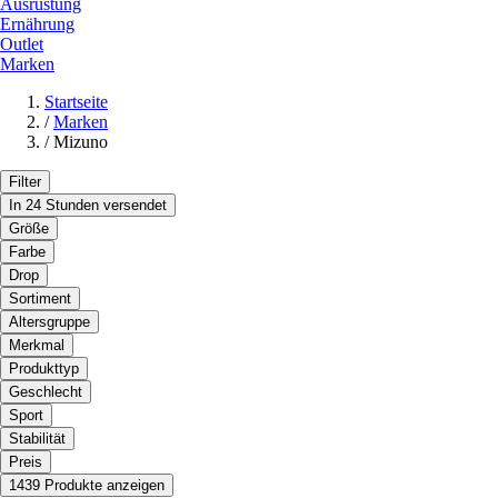
Ausrüstung
Ernährung
Outlet
Marken
Startseite
/
Marken
/
Mizuno
Filter
In 24 Stunden versendet
Größe
Farbe
Drop
Sortiment
Altersgruppe
Merkmal
Produkttyp
Geschlecht
Sport
Stabilität
Preis
1439 Produkte anzeigen