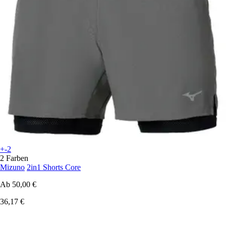
+-2
2 Farben
Mizuno
2in1 Shorts Core
Ab
50,00 €
36,17 €