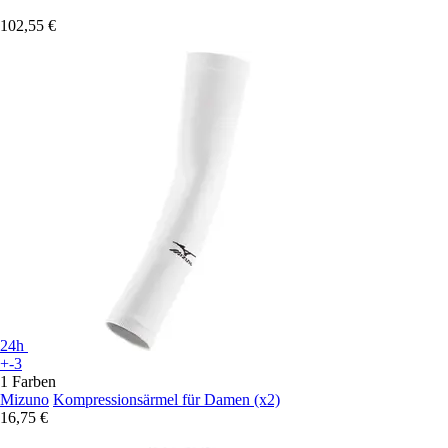
102,55 €
24h
+-3
1 Farben
Mizuno
Kompressionsärmel für Damen (x2)
16,75 €