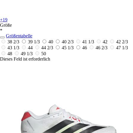
+19
Größe
*
Größentabelle
38 2/3
39 1/3
40
40 2/3
41 1/3
42
42 2/3
43 1/3
44
44 2/3
45 1/3
46
46 2/3
47 1/3
48
49 1/3
50
Dieses Feld ist erforderlich