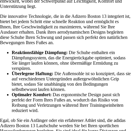
entwickelt, wobei der Schwerpunkt auf Leichtigkeit, Komfort und
Unterstützung liegt.
Die innovative Technologie, die in die Adizero Boston 13 integriert ist,
bietet bei jedem Schritt eine schnelle Reaktion und ermöglicht es
Ihnen, Ihre Geschwindigkeit zu maximieren, während Sie Ihre
Ausdauer erhalten. Dank ihres aerodynamischen Designs begleiten
diese Schuhe Ihren Schwung und passen sich perfekt den natürlichen
Bewegungen Ihres Fußes an.
Reaktionsfähige Dämpfung:
Die Schuhe enthalten ein
Dämpfungssystem, das die Energierückgabe optimiert, sodass
Sie länger laufen können, ohne übermäßige Ermüdung zu
verspüren.
Überlegene Haftung:
Die Außensohle ist so konzipiert, dass sie
auf verschiedenen Untergründen außergewöhnlichen Grip
bietet, sodass Sie unabhängig von den Bedingungen
selbstbewusst laufen können.
Optimaler Komfort:
Das ergonomische Design passt sich
perfekt der Form Ihres Fußes an, wodurch das Risiko von
Reibung und Verletzungen während Ihrer Trainingseinheiten
reduziert wird.
Egal, ob Sie ein Anfänger oder ein erfahrener Athlet sind, die adidas
Adizero Boston 13 Laufschuhe werden Sie bei Ihren sportlichen
Herausforderungen begleiten. Sie sind ideal für kurze Distanzen und