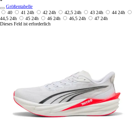
*
Größentabelle
40
41
24h
42
24h
42,5
24h
43
24h
44
24h
44,5
24h
45
24h
46
24h
46,5
24h
47
24h
Dieses Feld ist erforderlich