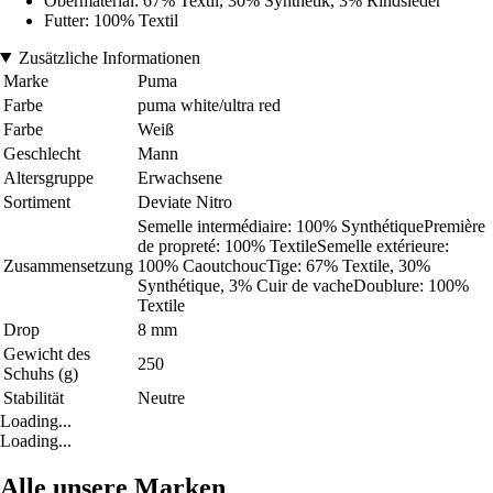
Obermaterial: 67% Textil, 30% Synthetik, 3% Rindsleder
Futter: 100% Textil
Zusätzliche Informationen
Marke
Puma
Farbe
puma white/ultra red
Farbe
Weiß
Geschlecht
Mann
Altersgruppe
Erwachsene
Sortiment
Deviate Nitro
Semelle intermédiaire: 100% SynthétiquePremière
de propreté: 100% TextileSemelle extérieure:
Zusammensetzung
100% CaoutchoucTige: 67% Textile, 30%
Synthétique, 3% Cuir de vacheDoublure: 100%
Textile
Drop
8 mm
Gewicht des
250
Schuhs (g)
Stabilität
Neutre
Loading...
Loading...
Alle unsere Marken