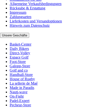
Allgemeine Verkaufsbedingungen
Rückgabe & Erstattung
Impressum
Zahlungsarten
Lieferkosten und Versandoptionen
Hinweis zum Datenschutz
Unsere Geschäfte
Basket-Center
Daily Bikers
Direct-Volley
Espace Golf
Foot-Store
Galopp-Store
Golf and co
Handball-Store
House of Rugby
La sellerie de Maé
Made in Paradis
Nauti-wave
On-Fight
Padel-Expert
Pecheur-Store