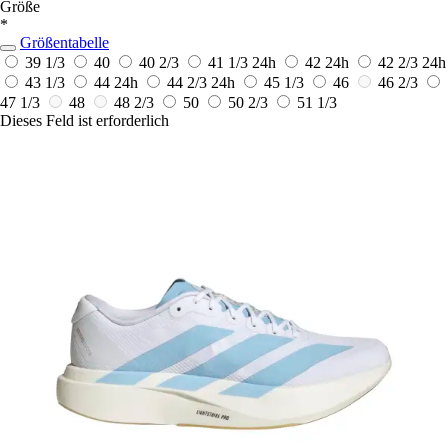
Größe
*
Größentabelle
39 1/3
40
40 2/3
41 1/3
24h
42
24h
42 2/3
24h
43 1/3
44
24h
44 2/3
24h
45 1/3
46
46 2/3
47 1/3
48
48 2/3
50
50 2/3
51 1/3
Dieses Feld ist erforderlich