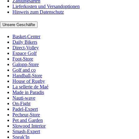
Zahlungsarten
Lieferkosten und Versandoptionen
Hinweis zum Datenschutz
Unsere Geschäfte
Basket-Center
Daily Bikers
Direct-Volley
Espace Golf
Foot-Store
Galopp-Store
Golf and co
Handball-Store
House of Rugby
La sellerie de Maé
Made in Paradis
Nauti-wave
On-Fight
Padel-Expert
Pecheur-Store
Pet and Garden
Slowood Interior
Smash-Expert
Sneak'In