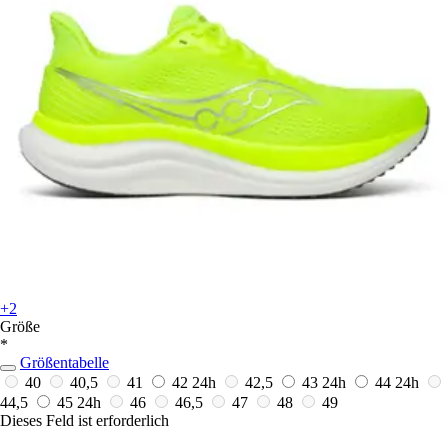
+2
Größe
*
Größentabelle
40
40,5
41
42
24h
42,5
43
24h
44
24h
44,5
45
24h
46
46,5
47
48
49
Dieses Feld ist erforderlich