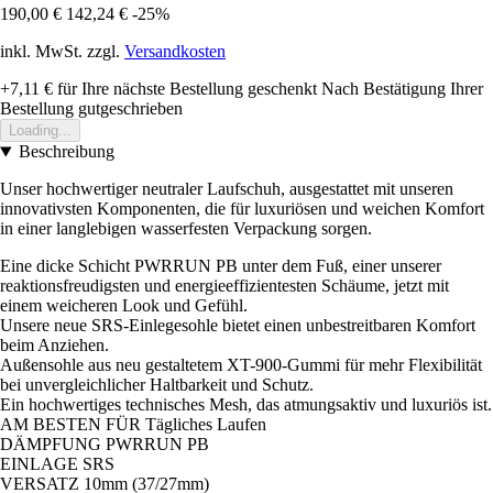
190,00 €
142,24 €
-25%
inkl. MwSt. zzgl.
Versandkosten
+7,11 €
für Ihre nächste Bestellung geschenkt
Nach Bestätigung Ihrer
Bestellung gutgeschrieben
Loading...
Beschreibung
Unser hochwertiger neutraler Laufschuh, ausgestattet mit unseren
innovativsten Komponenten, die für luxuriösen und weichen Komfort
in einer langlebigen wasserfesten Verpackung sorgen.
Eine dicke Schicht PWRRUN PB unter dem Fuß, einer unserer
reaktionsfreudigsten und energieeffizientesten Schäume, jetzt mit
einem weicheren Look und Gefühl.
Unsere neue SRS-Einlegesohle bietet einen unbestreitbaren Komfort
beim Anziehen.
Außensohle aus neu gestaltetem XT-900-Gummi für mehr Flexibilität
bei unvergleichlicher Haltbarkeit und Schutz.
Ein hochwertiges technisches Mesh, das atmungsaktiv und luxuriös ist.
AM BESTEN FÜR Tägliches Laufen
DÄMPFUNG PWRRUN PB
EINLAGE SRS
VERSATZ 10mm (37/27mm)