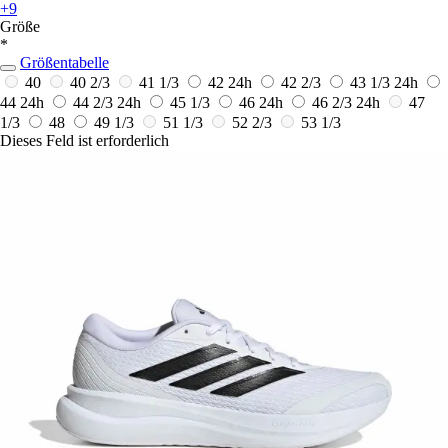
+9
Größe
*
Größentabelle
40
40 2/3
41 1/3
42
24h
42 2/3
43 1/3
24h
44
24h
44 2/3
24h
45 1/3
46
24h
46 2/3
24h
47
1/3
48
49 1/3
51 1/3
52 2/3
53 1/3
Dieses Feld ist erforderlich