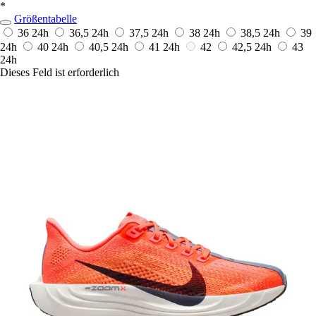
*
Größentabelle
36
24h
36,5
24h
37,5
24h
38
24h
38,5
24h
39
24h
40
24h
40,5
24h
41
24h
42
42,5
24h
43
24h
Dieses Feld ist erforderlich