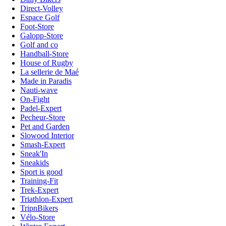
Direct-Volley
Espace Golf
Foot-Store
Galopp-Store
Golf and co
Handball-Store
House of Rugby
La sellerie de Maé
Made in Paradis
Nauti-wave
On-Fight
Padel-Expert
Pecheur-Store
Pet and Garden
Slowood Interior
Smash-Expert
Sneak'In
Sneakids
Sport is good
Training-Fit
Trek-Expert
Triathlon-Expert
TripnBikers
Vélo-Store