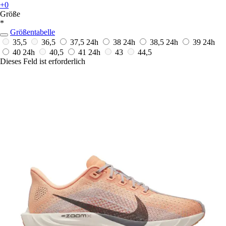
+0
Größe
*
Größentabelle
35,5
36,5
37,5
24h
38
24h
38,5
24h
39
24h
40
24h
40,5
41
24h
43
44,5
Dieses Feld ist erforderlich