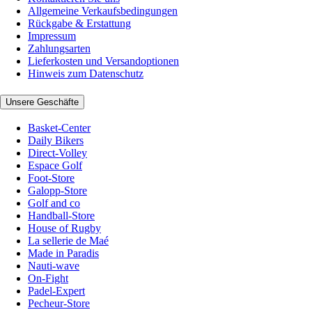
Allgemeine Verkaufsbedingungen
Rückgabe & Erstattung
Impressum
Zahlungsarten
Lieferkosten und Versandoptionen
Hinweis zum Datenschutz
Unsere Geschäfte
Basket-Center
Daily Bikers
Direct-Volley
Espace Golf
Foot-Store
Galopp-Store
Golf and co
Handball-Store
House of Rugby
La sellerie de Maé
Made in Paradis
Nauti-wave
On-Fight
Padel-Expert
Pecheur-Store