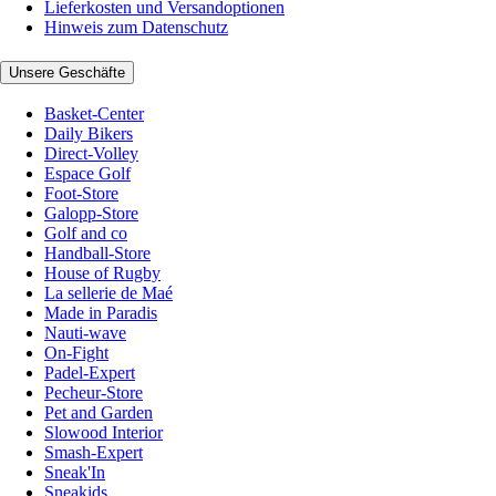
Lieferkosten und Versandoptionen
Hinweis zum Datenschutz
Unsere Geschäfte
Basket-Center
Daily Bikers
Direct-Volley
Espace Golf
Foot-Store
Galopp-Store
Golf and co
Handball-Store
House of Rugby
La sellerie de Maé
Made in Paradis
Nauti-wave
On-Fight
Padel-Expert
Pecheur-Store
Pet and Garden
Slowood Interior
Smash-Expert
Sneak'In
Sneakids