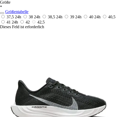
Größe
*
Größentabelle
37,5
24h
38
24h
38,5
24h
39
24h
40
24h
40,5
41
24h
42
42,5
Dieses Feld ist erforderlich