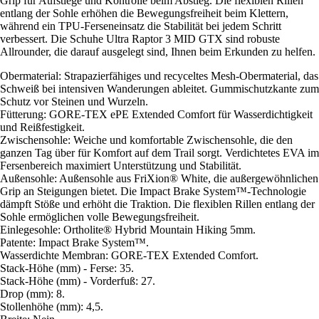
Grip für Aufstiege und Kontrolle beim Abstieg. Die flexiblen Rillen
entlang der Sohle erhöhen die Bewegungsfreiheit beim Klettern,
während ein TPU-Ferseneinsatz die Stabilität bei jedem Schritt
verbessert. Die Schuhe Ultra Raptor 3 MID GTX sind robuste
Allrounder, die darauf ausgelegt sind, Ihnen beim Erkunden zu helfen.
Obermaterial: Strapazierfähiges und recyceltes Mesh-Obermaterial, das
Schweiß bei intensiven Wanderungen ableitet. Gummischutzkante zum
Schutz vor Steinen und Wurzeln.
Fütterung: GORE-TEX ePE Extended Comfort für Wasserdichtigkeit
und Reißfestigkeit.
Zwischensohle: Weiche und komfortable Zwischensohle, die den
ganzen Tag über für Komfort auf dem Trail sorgt. Verdichtetes EVA im
Fersenbereich maximiert Unterstützung und Stabilität.
Außensohle: Außensohle aus FriXion® White, die außergewöhnlichen
Grip an Steigungen bietet. Die Impact Brake System™-Technologie
dämpft Stöße und erhöht die Traktion. Die flexiblen Rillen entlang der
Sohle ermöglichen volle Bewegungsfreiheit.
Einlegesohle: Ortholite® Hybrid Mountain Hiking 5mm.
Patente: Impact Brake System™.
Wasserdichte Membran: GORE-TEX Extended Comfort.
Stack-Höhe (mm) - Ferse: 35.
Stack-Höhe (mm) - Vorderfuß: 27.
Drop (mm): 8.
Stollenhöhe (mm): 4,5.