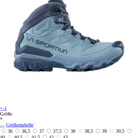
+-1
Größe
*
Größentabelle
36
36,5
37
37,5
38
38,5
39
39,5
40
40,5
41,5
42
43