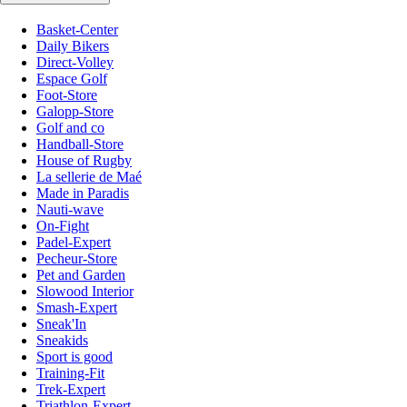
Basket-Center
Daily Bikers
Direct-Volley
Espace Golf
Foot-Store
Galopp-Store
Golf and co
Handball-Store
House of Rugby
La sellerie de Maé
Made in Paradis
Nauti-wave
On-Fight
Padel-Expert
Pecheur-Store
Pet and Garden
Slowood Interior
Smash-Expert
Sneak'In
Sneakids
Sport is good
Training-Fit
Trek-Expert
Triathlon-Expert