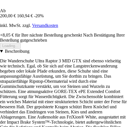
Ab
200,00 €
160,94 €
-20%
inkl. MwSt. zzgl.
Versandkosten
+8,05 €
für Ihre nächste Bestellung geschenkt
Nach Bestätigung Ihrer
Bestellung gutgeschrieben
Loading...
Beschreibung
Die Wanderschuhe Ultra Raptor 3 MID GTX sind ebenso vielseitig
wie technisch. Egal, ob Sie sich auf eine Langstreckenwanderung
begeben oder lokale Pfade erkunden, diese Schuhe sind eine
anpassungsfähige Ausrüstung, um Sie dorthin zu bringen. Das
strapazierfähige Ripstop-Obermaterial wird durch eine
Gummischutzkante verstärkt, um vor Steinen und Wurzeln zu
schützen. Eine atmungsaktive GORE-TEX ePE Extended Comfort
Fütterung sorgt für Wasserdichtigkeit. Die Zwischensohle kombiniert
ein weiches Material mit einer strukturierten Schicht unter der Ferse für
besseren Halt. Der gepolsterte Kragen schützt Ihren Knöchel und
verhindert das Eindringen von Steinen, Kies und anderen
Ablagerungen. Eine Außensohle aus FriXion® White, ausgestattet mit
der Impact Brake System™-Technologie, bietet außergewöhnlichen