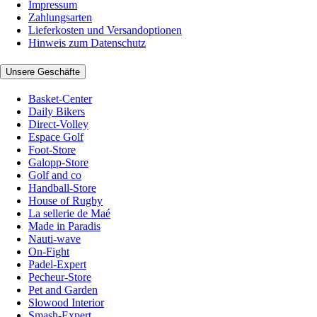
Impressum
Zahlungsarten
Lieferkosten und Versandoptionen
Hinweis zum Datenschutz
Unsere Geschäfte
Basket-Center
Daily Bikers
Direct-Volley
Espace Golf
Foot-Store
Galopp-Store
Golf and co
Handball-Store
House of Rugby
La sellerie de Maé
Made in Paradis
Nauti-wave
On-Fight
Padel-Expert
Pecheur-Store
Pet and Garden
Slowood Interior
Smash-Expert