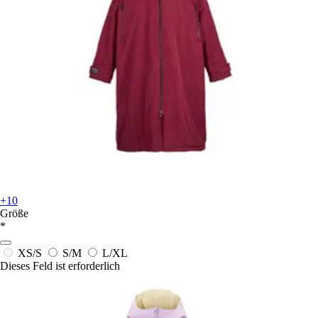
+10
Größe
*
XS/S
S/M
L/XL
Dieses Feld ist erforderlich