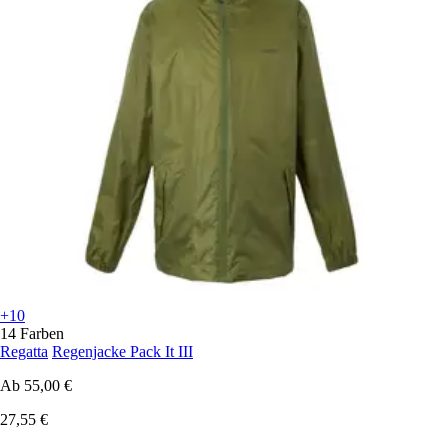
+10
14 Farben
Regatta
Regenjacke Pack It III
Ab
55,00 €
27,55 €