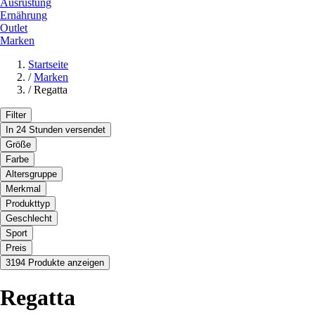
Ausrüstung
Ernährung
Outlet
Marken
Startseite
/
Marken
/
Regatta
Filter
In 24 Stunden versendet
Größe
Farbe
Altersgruppe
Merkmal
Produkttyp
Geschlecht
Sport
Preis
3194 Produkte anzeigen
Regatta