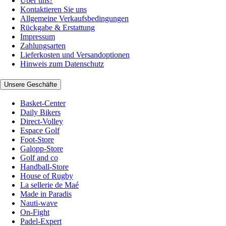
Über uns?
Kontaktieren Sie uns
Allgemeine Verkaufsbedingungen
Rückgabe & Erstattung
Impressum
Zahlungsarten
Lieferkosten und Versandoptionen
Hinweis zum Datenschutz
Unsere Geschäfte
Basket-Center
Daily Bikers
Direct-Volley
Espace Golf
Foot-Store
Galopp-Store
Golf and co
Handball-Store
House of Rugby
La sellerie de Maé
Made in Paradis
Nauti-wave
On-Fight
Padel-Expert