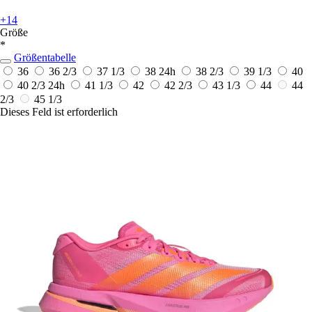
+14
Größe
*
Größentabelle
36
36 2/3
37 1/3
38
24h
38 2/3
39 1/3
40
40 2/3
24h
41 1/3
42
42 2/3
43 1/3
44
44
2/3
45 1/3
Dieses Feld ist erforderlich