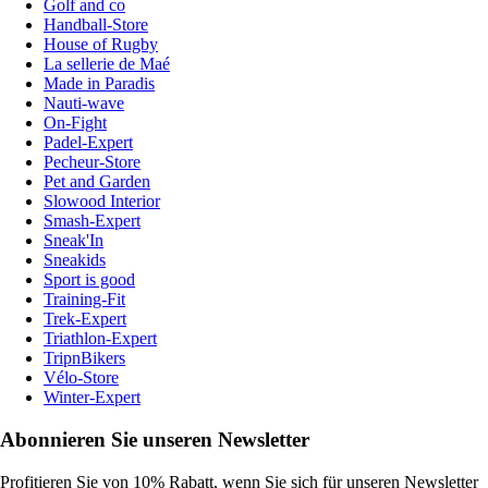
Golf and co
Handball-Store
House of Rugby
La sellerie de Maé
Made in Paradis
Nauti-wave
On-Fight
Padel-Expert
Pecheur-Store
Pet and Garden
Slowood Interior
Smash-Expert
Sneak'In
Sneakids
Sport is good
Training-Fit
Trek-Expert
Triathlon-Expert
TripnBikers
Vélo-Store
Winter-Expert
Abonnieren Sie unseren Newsletter
Profitieren Sie von 10% Rabatt, wenn Sie sich für unseren Newsletter