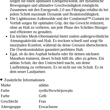
sorgen für einen optimalen Energierückstoß, der dynamische
Bewegungen und ultimative Geschwindigkeit ermöglicht.
Zusammen mit den Energyrods 2.0 aus Fiberglas erhältst du bei
jedem Schritt maximale Dynamik und Reaktionsfähigkeit.
Die Lighttraxion-Außensohle und der Continental™-Gummi im
Vorfuß sorgen für optimalen Grip, der das Gewicht reduziert,
ohne an Halt zu verlieren, um jede Phase des Schrittes flüssiger
und effizienter zu gestalten.
Ein leichtes Mesh-Obermaterial bietet zudem außergewöhnliche
Atmungsaktivität und Halt. Es trocknet schnell und sorgt für
maximalen Komfort, während du deine Grenzen überschreitest.
Die Ösenkonstruktion garantiert perfekten Halt.
Egal, ob du den Asphalt beläufst oder für deinen nächsten
Marathon trainierst, dieser Schuh hilft dir, alles zu geben. Ein
adidas Schuh, der den Unterschied macht, um deine
Laufleistung zu verbessern. Es ist nicht nur ein Schuh. Es ist
dein neuer Laufpartner.
Zusätzliche Informationen
Marke
adidas
Farbe
syello/ftwwht/powplu
Farbe
Gelb
Geschlecht
Frau
Altersgruppe
Erwachsene