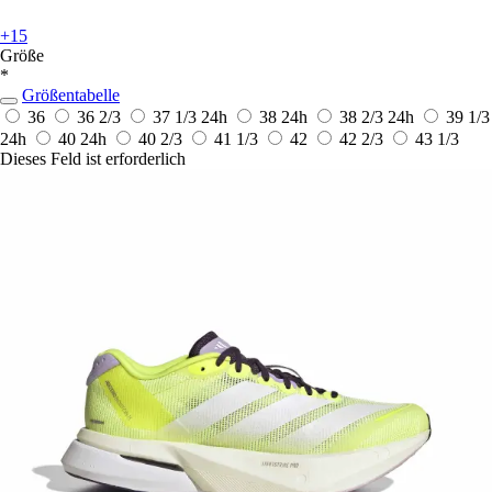
+15
Größe
*
Größentabelle
36
36 2/3
37 1/3
24h
38
24h
38 2/3
24h
39 1/3
24h
40
24h
40 2/3
41 1/3
42
42 2/3
43 1/3
Dieses Feld ist erforderlich