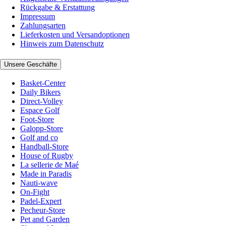
Rückgabe & Erstattung
Impressum
Zahlungsarten
Lieferkosten und Versandoptionen
Hinweis zum Datenschutz
Unsere Geschäfte
Basket-Center
Daily Bikers
Direct-Volley
Espace Golf
Foot-Store
Galopp-Store
Golf and co
Handball-Store
House of Rugby
La sellerie de Maé
Made in Paradis
Nauti-wave
On-Fight
Padel-Expert
Pecheur-Store
Pet and Garden