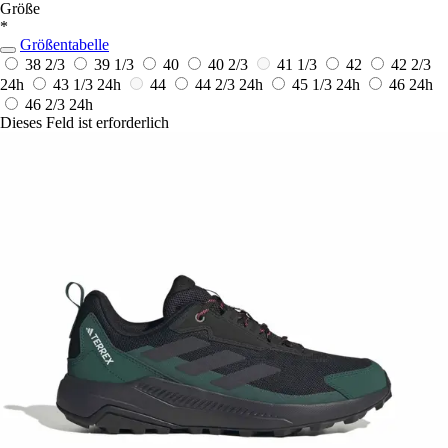
Größe
*
Größentabelle
38 2/3
39 1/3
40
40 2/3
41 1/3
42
42 2/3
24h
43 1/3
24h
44
44 2/3
24h
45 1/3
24h
46
24h
46 2/3
24h
Dieses Feld ist erforderlich