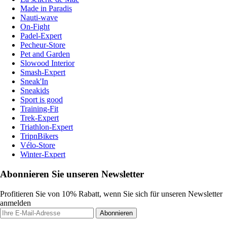
Made in Paradis
Nauti-wave
On-Fight
Padel-Expert
Pecheur-Store
Pet and Garden
Slowood Interior
Smash-Expert
Sneak'In
Sneakids
Sport is good
Training-Fit
Trek-Expert
Triathlon-Expert
TripnBikers
Vélo-Store
Winter-Expert
Abonnieren Sie unseren Newsletter
Profitieren Sie von 10% Rabatt, wenn Sie sich für unseren Newsletter
anmelden
Abonnieren