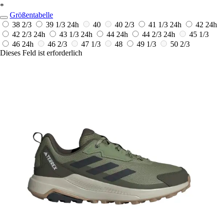
*
Größentabelle
38 2/3
39 1/3
24h
40
40 2/3
41 1/3
24h
42
24h
42 2/3
24h
43 1/3
24h
44
24h
44 2/3
24h
45 1/3
46
24h
46 2/3
47 1/3
48
49 1/3
50 2/3
Dieses Feld ist erforderlich