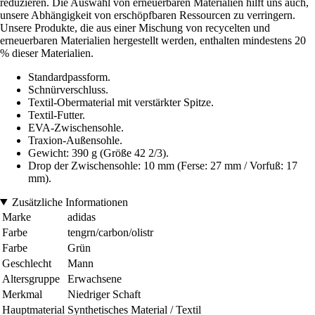
reduzieren. Die Auswahl von erneuerbaren Materialien hilft uns auch,
unsere Abhängigkeit von erschöpfbaren Ressourcen zu verringern.
Unsere Produkte, die aus einer Mischung von recycelten und
erneuerbaren Materialien hergestellt werden, enthalten mindestens 20
% dieser Materialien.
Standardpassform.
Schnürverschluss.
Textil-Obermaterial mit verstärkter Spitze.
Textil-Futter.
EVA-Zwischensohle.
Traxion-Außensohle.
Gewicht: 390 g (Größe 42 2/3).
Drop der Zwischensohle: 10 mm (Ferse: 27 mm / Vorfuß: 17
mm).
Zusätzliche Informationen
Marke
adidas
Farbe
tengrn/carbon/olistr
Farbe
Grün
Geschlecht
Mann
Altersgruppe
Erwachsene
Merkmal
Niedriger Schaft
Hauptmaterial
Synthetisches Material / Textil