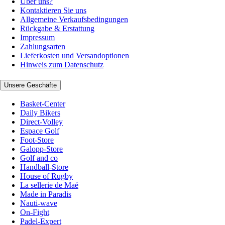
Über uns?
Kontaktieren Sie uns
Allgemeine Verkaufsbedingungen
Rückgabe & Erstattung
Impressum
Zahlungsarten
Lieferkosten und Versandoptionen
Hinweis zum Datenschutz
Unsere Geschäfte
Basket-Center
Daily Bikers
Direct-Volley
Espace Golf
Foot-Store
Galopp-Store
Golf and co
Handball-Store
House of Rugby
La sellerie de Maé
Made in Paradis
Nauti-wave
On-Fight
Padel-Expert