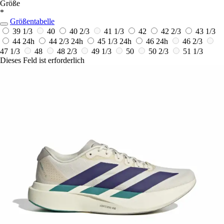
Größe
*
Größentabelle
39 1/3
40
40 2/3
41 1/3
42
42 2/3
43 1/3
44
24h
44 2/3
24h
45 1/3
24h
46
24h
46 2/3
47 1/3
48
48 2/3
49 1/3
50
50 2/3
51 1/3
Dieses Feld ist erforderlich