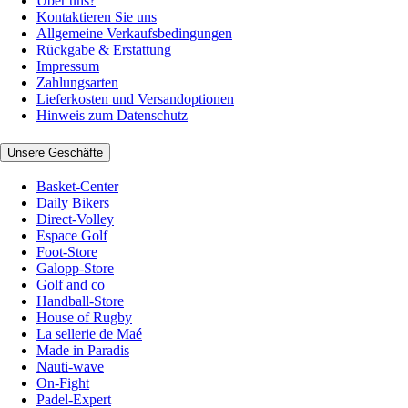
Über uns?
Kontaktieren Sie uns
Allgemeine Verkaufsbedingungen
Rückgabe & Erstattung
Impressum
Zahlungsarten
Lieferkosten und Versandoptionen
Hinweis zum Datenschutz
Unsere Geschäfte
Basket-Center
Daily Bikers
Direct-Volley
Espace Golf
Foot-Store
Galopp-Store
Golf and co
Handball-Store
House of Rugby
La sellerie de Maé
Made in Paradis
Nauti-wave
On-Fight
Padel-Expert