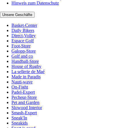
Hinweis zum Datenschutz
Unsere Geschäfte
Basket-Center
Daily Bikers
Direct-Volley
Espace Golf
Foot-Store
Galopp-Store
Golf and co
Handball-Store
House of Rugby
La sellerie de Maé
Made in Paradis
Nauti-wave
On-Fight
Padel-Expert
Pecheur-Store
Pet and Garden
Slowood Interior
Smash-Expert
Sneak'In
Sneakids