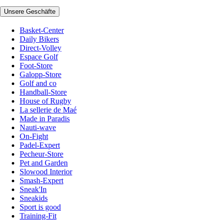
Unsere Geschäfte
Basket-Center
Daily Bikers
Direct-Volley
Espace Golf
Foot-Store
Galopp-Store
Golf and co
Handball-Store
House of Rugby
La sellerie de Maé
Made in Paradis
Nauti-wave
On-Fight
Padel-Expert
Pecheur-Store
Pet and Garden
Slowood Interior
Smash-Expert
Sneak'In
Sneakids
Sport is good
Training-Fit