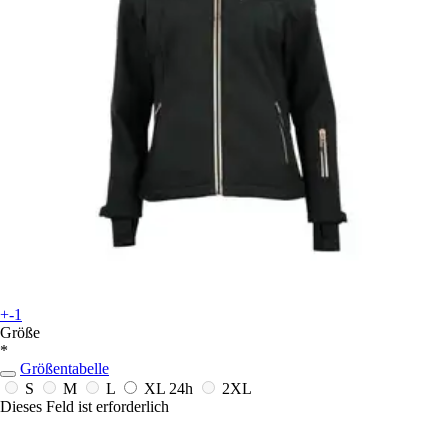
+-1
Größe
*
Größentabelle
S
M
L
XL
24h
2XL
Dieses Feld ist erforderlich