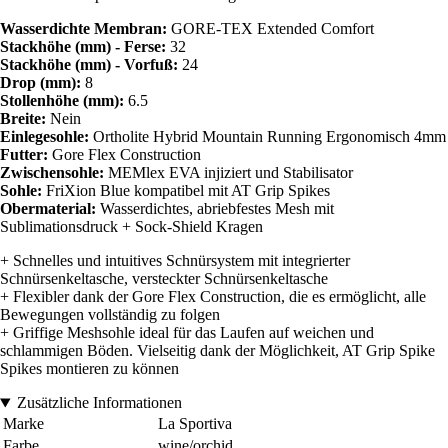
Wasserdichte Membran:
GORE-TEX Extended Comfort
Stackhöhe (mm) - Ferse:
32
Stackhöhe (mm) - Vorfuß:
24
Drop (mm):
8
Stollenhöhe (mm):
6.5
Breite:
Nein
Einlegesohle:
Ortholite Hybrid Mountain Running Ergonomisch 4mm
Futter:
Gore Flex Construction
Zwischensohle:
MEMlex EVA injiziert und Stabilisator
Sohle:
FriXion Blue kompatibel mit AT Grip Spikes
Obermaterial:
Wasserdichtes, abriebfestes Mesh mit
Sublimationsdruck + Sock-Shield Kragen
+ Schnelles und intuitives Schnürsystem mit integrierter
Schnürsenkeltasche, versteckter Schnürsenkeltasche
+ Flexibler dank der Gore Flex Construction, die es ermöglicht, alle
Bewegungen vollständig zu folgen
+ Griffige Meshsohle ideal für das Laufen auf weichen und
schlammigen Böden. Vielseitig dank der Möglichkeit, AT Grip Spike
Spikes montieren zu können
Zusätzliche Informationen
Marke
La Sportiva
Farbe
wine/orchid