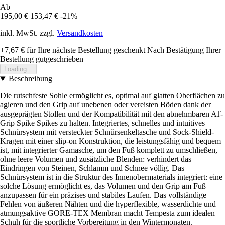
Ab
195,00 €
153,47 €
-21%
inkl. MwSt. zzgl.
Versandkosten
+7,67 €
für Ihre nächste Bestellung geschenkt
Nach Bestätigung Ihrer
Bestellung gutgeschrieben
Loading...
Beschreibung
Die rutschfeste Sohle ermöglicht es, optimal auf glatten Oberflächen zu
agieren und den Grip auf unebenen oder vereisten Böden dank der
ausgeprägten Stollen und der Kompatibilität mit den abnehmbaren AT-
Grip Spike Spikes zu halten. Integriertes, schnelles und intuitives
Schnürsystem mit versteckter Schnürsenkeltasche und Sock-Shield-
Kragen mit einer slip-on Konstruktion, die leistungsfähig und bequem
ist, mit integrierter Gamasche, um den Fuß komplett zu umschließen,
ohne leere Volumen und zusätzliche Blenden: verhindert das
Eindringen von Steinen, Schlamm und Schnee völlig. Das
Schnürsystem ist in die Struktur des Innenobermaterials integriert: eine
solche Lösung ermöglicht es, das Volumen und den Grip am Fuß
anzupassen für ein präzises und stabiles Laufen. Das vollständige
Fehlen von äußeren Nähten und die hyperflexible, wasserdichte und
atmungsaktive GORE-TEX Membran macht Tempesta zum idealen
Schuh für die sportliche Vorbereitung in den Wintermonaten.