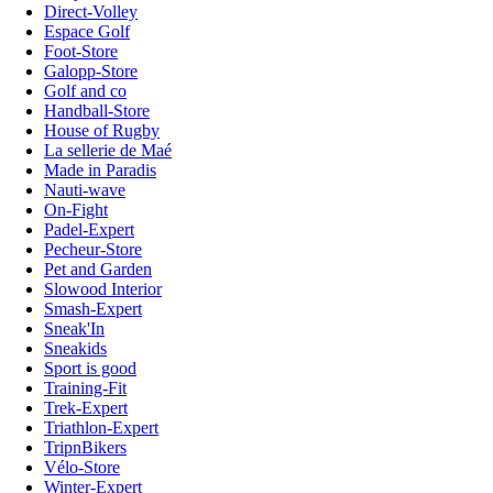
Direct-Volley
Espace Golf
Foot-Store
Galopp-Store
Golf and co
Handball-Store
House of Rugby
La sellerie de Maé
Made in Paradis
Nauti-wave
On-Fight
Padel-Expert
Pecheur-Store
Pet and Garden
Slowood Interior
Smash-Expert
Sneak'In
Sneakids
Sport is good
Training-Fit
Trek-Expert
Triathlon-Expert
TripnBikers
Vélo-Store
Winter-Expert