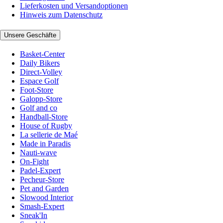
Lieferkosten und Versandoptionen
Hinweis zum Datenschutz
Unsere Geschäfte
Basket-Center
Daily Bikers
Direct-Volley
Espace Golf
Foot-Store
Galopp-Store
Golf and co
Handball-Store
House of Rugby
La sellerie de Maé
Made in Paradis
Nauti-wave
On-Fight
Padel-Expert
Pecheur-Store
Pet and Garden
Slowood Interior
Smash-Expert
Sneak'In