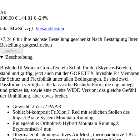
Ab
190,00 €
144,81 €
-24%
inkl. MwSt. zzgl.
Versandkosten
+7,24 €
für Ihre nächste Bestellung geschenkt
Nach Bestätigung Ihrer
Bestellung gutgeschrieben
Loading...
Beschreibung
Bushido III Woman Gore-Tex, ein Schuh für den Skyrace-Bereich,
stabil und griffig, jetzt auch mit der GORETEX Invisible Fit-Membran
für Schutz und Flexibilität unter allen Bedingungen. Es sind zwei
Passformen verfügbar: die klassische Bushido-Form, die eng anliegt
und präzise ist, sowie eine zweite WIDE-Version: das gleiche Gefühl
der Umhüllung, aber etwas breiter.
Gewicht: 255 1/2 PAAR
Sohle: bi-komposit FriXion® Red mit seitlichen Stollen des
Impact Brake System Mountain Running
Einlegesohle: Ortholite® Hybrid Mountain Running®
Ergonomisch 4 mm
Obermaterial: atmungsaktives Air Mesh, thermoadhesive TPU-