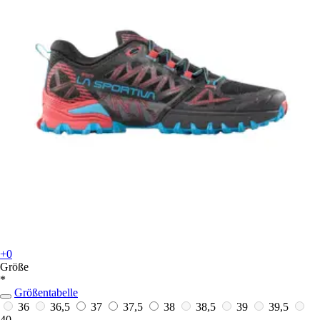
+0
Größe
*
Größentabelle
36
36,5
37
37,5
38
38,5
39
39,5
40