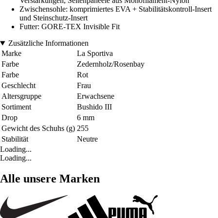
Verstärkungen, Seitenpaneele aus Monofilament-Nylon
Zwischensohle: komprimiertes EVA + Stabilitätskontroll-Insert
und Steinschutz-Insert
Futter: GORE-TEX Invisible Fit
Zusätzliche Informationen
Marke
La Sportiva
Farbe
Zedernholz/Rosenbay
Farbe
Rot
Geschlecht
Frau
Altersgruppe
Erwachsene
Sortiment
Bushido III
Drop
6 mm
Gewicht des Schuhs (g)
255
Stabilität
Neutre
Loading...
Loading...
Alle unsere Marken