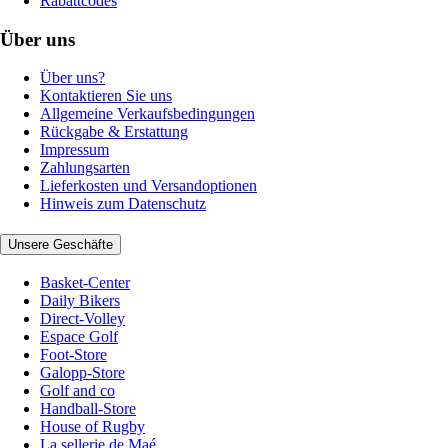
Rabattcodes
Über uns
Über uns?
Kontaktieren Sie uns
Allgemeine Verkaufsbedingungen
Rückgabe & Erstattung
Impressum
Zahlungsarten
Lieferkosten und Versandoptionen
Hinweis zum Datenschutz
Unsere Geschäfte
Basket-Center
Daily Bikers
Direct-Volley
Espace Golf
Foot-Store
Galopp-Store
Golf and co
Handball-Store
House of Rugby
La sellerie de Maé