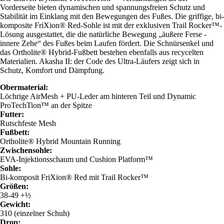
Vorderseite bieten dynamischen und spannungsfreien Schutz und
Stabilität im Einklang mit den Bewegungen des Fußes. Die griffige, bi-
komposite FriXion® Red-Sohle ist mit der exklusiven Trail Rocker™-
Lösung ausgestattet, die die natürliche Bewegung „äußere Ferse -
innere Zehe“ des Fußes beim Laufen fördert. Die Schnürsenkel und
das Ortholite® Hybrid-Fußbett bestehen ebenfalls aus recycelten
Materialien. Akasha II: der Code des Ultra-Läufers zeigt sich in
Schutz, Komfort und Dämpfung.
Obermaterial:
Löchrige AirMesh + PU-Leder am hinteren Teil und Dynamic
ProTechTion™ an der Spitze
Futter:
Rutschfeste Mesh
Fußbett:
Ortholite® Hybrid Mountain Running
Zwischensohle:
EVA-Injektionsschaum und Cushion Platform™
Sohle:
Bi-komposit FriXion® Red mit Trail Rocker™
Größen:
38-49 +½
Gewicht:
310 (einzelner Schuh)
Drop: