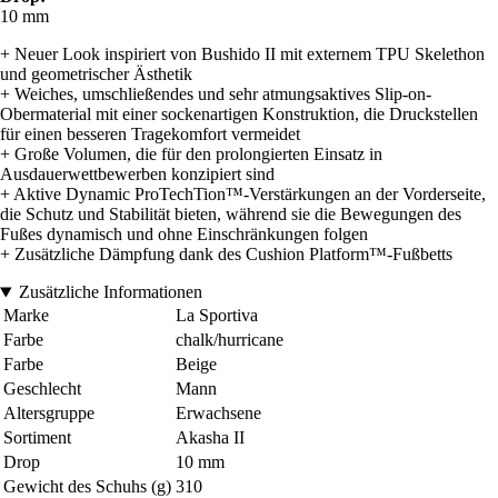
10 mm
+ Neuer Look inspiriert von Bushido II mit externem TPU Skelethon
und geometrischer Ästhetik
+ Weiches, umschließendes und sehr atmungsaktives Slip-on-
Obermaterial mit einer sockenartigen Konstruktion, die Druckstellen
für einen besseren Tragekomfort vermeidet
+ Große Volumen, die für den prolongierten Einsatz in
Ausdauerwettbewerben konzipiert sind
+ Aktive Dynamic ProTechTion™-Verstärkungen an der Vorderseite,
die Schutz und Stabilität bieten, während sie die Bewegungen des
Fußes dynamisch und ohne Einschränkungen folgen
+ Zusätzliche Dämpfung dank des Cushion Platform™-Fußbetts
Zusätzliche Informationen
Marke
La Sportiva
Farbe
chalk/hurricane
Farbe
Beige
Geschlecht
Mann
Altersgruppe
Erwachsene
Sortiment
Akasha II
Drop
10 mm
Gewicht des Schuhs (g)
310