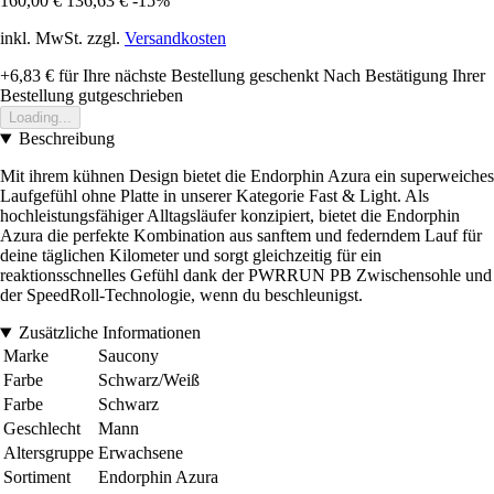
160,00 €
136,63 €
-15%
inkl. MwSt. zzgl.
Versandkosten
+6,83 €
für Ihre nächste Bestellung geschenkt
Nach Bestätigung Ihrer
Bestellung gutgeschrieben
Loading...
Beschreibung
Mit ihrem kühnen Design bietet die Endorphin Azura ein superweiches
Laufgefühl ohne Platte in unserer Kategorie Fast & Light. Als
hochleistungsfähiger Alltagsläufer konzipiert, bietet die Endorphin
Azura die perfekte Kombination aus sanftem und federndem Lauf für
deine täglichen Kilometer und sorgt gleichzeitig für ein
reaktionsschnelles Gefühl dank der PWRRUN PB Zwischensohle und
der SpeedRoll-Technologie, wenn du beschleunigst.
Zusätzliche Informationen
Marke
Saucony
Farbe
Schwarz/Weiß
Farbe
Schwarz
Geschlecht
Mann
Altersgruppe
Erwachsene
Sortiment
Endorphin Azura