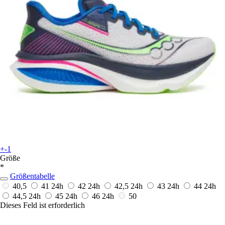
+-1
Größe
*
Größentabelle
40,5
41
24h
42
24h
42,5
24h
43
24h
44
24h
44,5
24h
45
24h
46
24h
50
Dieses Feld ist erforderlich