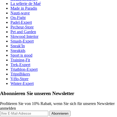
La sellerie de Maé
Made in Paradis
Nauti-wave
On-Fight
Padel-Expert
Pecheur-Store
Pet and Garden
Slowood Interior
Smash-Expert
Sneak'In
Sneakids
Sport is good
Training-Fit
Trek-Expert
Triathlon-Expert
TripnBikers
Vélo-Store
Winter-Expert
Abonnieren Sie unseren Newsletter
Profitieren Sie von 10% Rabatt, wenn Sie sich für unseren Newsletter
anmelden
Abonnieren