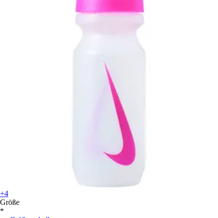
+4
Größe
*