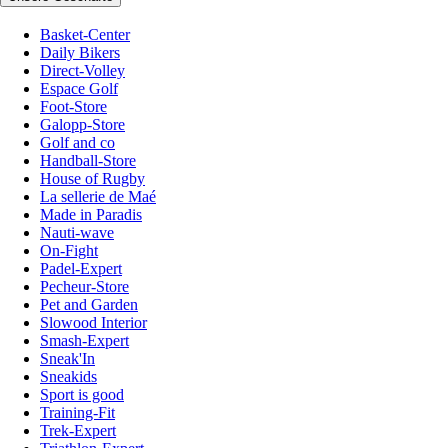
Basket-Center
Daily Bikers
Direct-Volley
Espace Golf
Foot-Store
Galopp-Store
Golf and co
Handball-Store
House of Rugby
La sellerie de Maé
Made in Paradis
Nauti-wave
On-Fight
Padel-Expert
Pecheur-Store
Pet and Garden
Slowood Interior
Smash-Expert
Sneak'In
Sneakids
Sport is good
Training-Fit
Trek-Expert