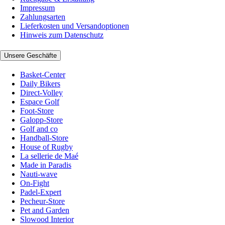
Impressum
Zahlungsarten
Lieferkosten und Versandoptionen
Hinweis zum Datenschutz
Unsere Geschäfte
Basket-Center
Daily Bikers
Direct-Volley
Espace Golf
Foot-Store
Galopp-Store
Golf and co
Handball-Store
House of Rugby
La sellerie de Maé
Made in Paradis
Nauti-wave
On-Fight
Padel-Expert
Pecheur-Store
Pet and Garden
Slowood Interior