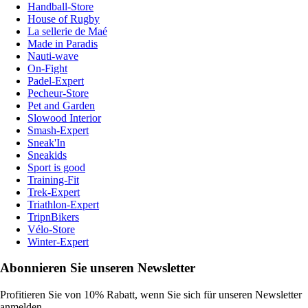
Handball-Store
House of Rugby
La sellerie de Maé
Made in Paradis
Nauti-wave
On-Fight
Padel-Expert
Pecheur-Store
Pet and Garden
Slowood Interior
Smash-Expert
Sneak'In
Sneakids
Sport is good
Training-Fit
Trek-Expert
Triathlon-Expert
TripnBikers
Vélo-Store
Winter-Expert
Abonnieren Sie unseren Newsletter
Profitieren Sie von 10% Rabatt, wenn Sie sich für unseren Newsletter
anmelden