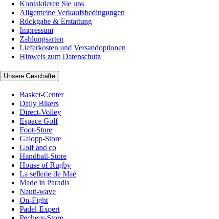
Kontaktieren Sie uns
Allgemeine Verkaufsbedingungen
Rückgabe & Erstattung
Impressum
Zahlungsarten
Lieferkosten und Versandoptionen
Hinweis zum Datenschutz
Unsere Geschäfte
Basket-Center
Daily Bikers
Direct-Volley
Espace Golf
Foot-Store
Galopp-Store
Golf and co
Handball-Store
House of Rugby
La sellerie de Maé
Made in Paradis
Nauti-wave
On-Fight
Padel-Expert
Pecheur-Store