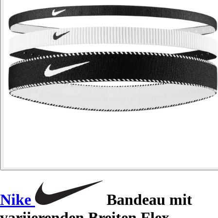
Nike
Bandeau mit
variierenden Breiten Flex