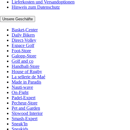
Lieferkosten und Versandoptionen
Hinweis zum Datenschutz
Unsere Geschäfte
Basket-Center
Daily Bikers
Direct-Volley
Espace Golf
Foot-Store
Galopp-Store
Golf and co
Handball-Store
House of Rugby
La sellerie de Maé
Made in Paradis
Nauti-wave
On-Fight
Padel-Expert
Pecheur-Store
Pet and Garden
Slowood Interior
Smash-Expert
Sneak'In
Sneakids