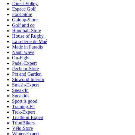
Direct-Volley
Espace Golf
Foot-Store
Galopp-Store
Golf and co
Handball-Store
House of Rugby
La sellerie de Maé
Made in Paradis
Nauti-wave
On-Fight
Padel-Expert
Pecheur-Store
Pet and Garden
Slowood Interior
Smash-Expert
Sneak'In
Sneakids
Sport is good
Training-Fit
Trek-Expert
Triathlon-Expert
TripnBikers
Vélo-Store
Winter-Expert