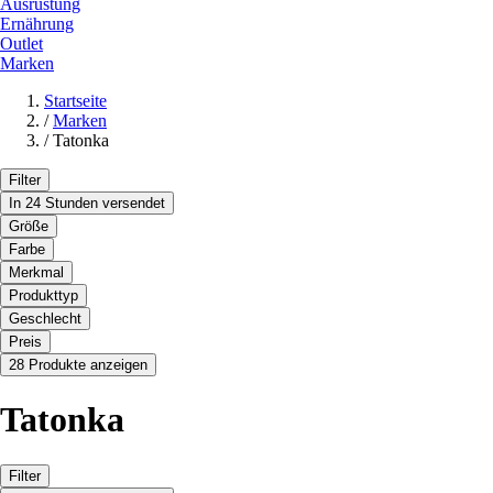
Ausrüstung
Ernährung
Outlet
Marken
Startseite
/
Marken
/
Tatonka
Filter
In 24 Stunden versendet
Größe
Farbe
Merkmal
Produkttyp
Geschlecht
Preis
28 Produkte anzeigen
Tatonka
Filter