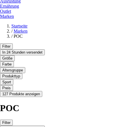
Ausrüstung
Ernährung
Outlet
Marken
Startseite
/
Marken
/
POC
Filter
In 24 Stunden versendet
Größe
Farbe
Altersgruppe
Produkttyp
Sport
Preis
127 Produkte anzeigen
POC
Filter