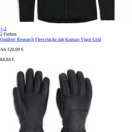
+-2
2 Farben
Outdoor Research
Fleecejacke mit Kapuze Vigor Grid
Ab
120,00 €
84,84 €