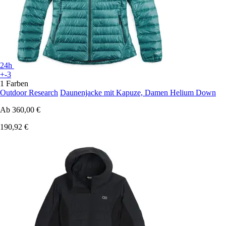
24h
+-3
1 Farben
Outdoor Research
Daunenjacke mit Kapuze, Damen Helium Down
Ab
360,00 €
190,92 €