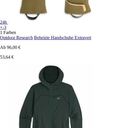
24h
+-3
1 Farben
Outdoor Research
Beheizte Handschuhe Extravert
Ab
96,00 €
53,64 €