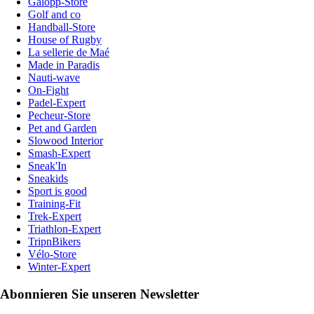
Galopp-Store
Golf and co
Handball-Store
House of Rugby
La sellerie de Maé
Made in Paradis
Nauti-wave
On-Fight
Padel-Expert
Pecheur-Store
Pet and Garden
Slowood Interior
Smash-Expert
Sneak'In
Sneakids
Sport is good
Training-Fit
Trek-Expert
Triathlon-Expert
TripnBikers
Vélo-Store
Winter-Expert
Abonnieren Sie unseren Newsletter