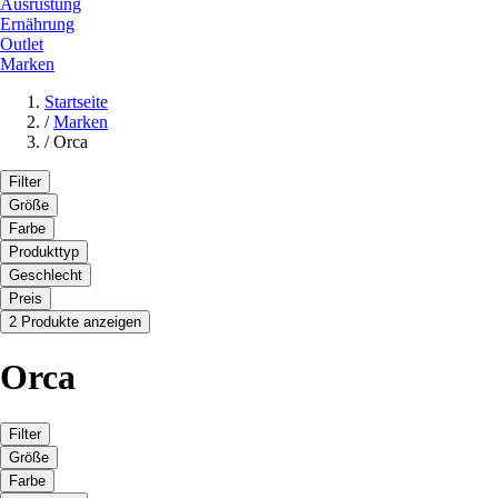
Ausrüstung
Ernährung
Outlet
Marken
Startseite
/
Marken
/
Orca
Filter
Größe
Farbe
Produkttyp
Geschlecht
Preis
2 Produkte anzeigen
Orca
Filter
Größe
Farbe