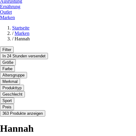
Ausrüstung
Ernährung
Outlet
Marken
Startseite
/
Marken
/
Hannah
Filter
In 24 Stunden versendet
Größe
Farbe
Altersgruppe
Merkmal
Produkttyp
Geschlecht
Sport
Preis
363 Produkte anzeigen
Hannah