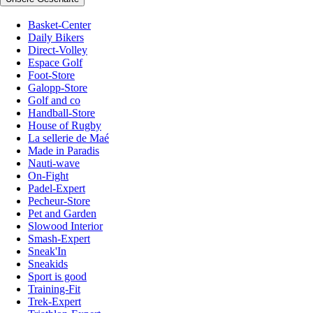
Basket-Center
Daily Bikers
Direct-Volley
Espace Golf
Foot-Store
Galopp-Store
Golf and co
Handball-Store
House of Rugby
La sellerie de Maé
Made in Paradis
Nauti-wave
On-Fight
Padel-Expert
Pecheur-Store
Pet and Garden
Slowood Interior
Smash-Expert
Sneak'In
Sneakids
Sport is good
Training-Fit
Trek-Expert