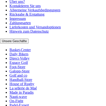
Über uns?
Kontaktieren Sie uns
Allgemeine Verkaufsbedingungen
Rückgabe & Erstattung
Impressum
Zahlungsarten
Lieferkosten und Versandoptionen
Hinweis zum Datenschutz
Unsere Geschäfte
Basket-Center
Daily Bikers
Direct-Volley
Espace Golf
Foot-Store
Galopp-Store
Golf and co
Handball-Store
House of Rugby
La sellerie de Maé
Made in Paradis
Nauti-wave
On-Fight
Padel-Expert