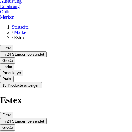
Ausrüstung
Ernährung
Outlet
Marken
Startseite
/
Marken
/
Estex
Filter
In 24 Stunden versendet
Größe
Farbe
Produkttyp
Preis
13 Produkte anzeigen
Estex
Filter
In 24 Stunden versendet
Größe