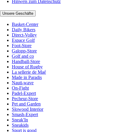
Hinweis zum Datenschutz
Unsere Geschäfte
Basket-Center
Daily Bikers
Direct-Volley
Espace Golf
Foot-Store
Galopp-Store
Golf and co
Handball-Store
House of Rugby
La sellerie de Maé
Made in Paradis
Nauti-wave
On-Fight
Padel-Expert
Pecheur-Store
Pet and Garden
Slowood Interior
Smash-Expert
Sneak'In
Sneakids
Sport is good