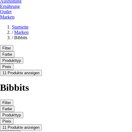
Ausrüstung
Ernährung
Outlet
Marken
Startseite
/
Marken
/
Bibbits
Filter
Farbe
Produkttyp
Preis
11 Produkte anzeigen
Bibbits
Filter
Farbe
Produkttyp
Preis
11 Produkte anzeigen