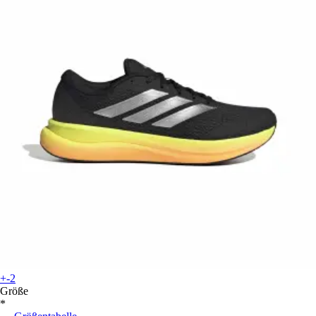
+-2
Größe
*