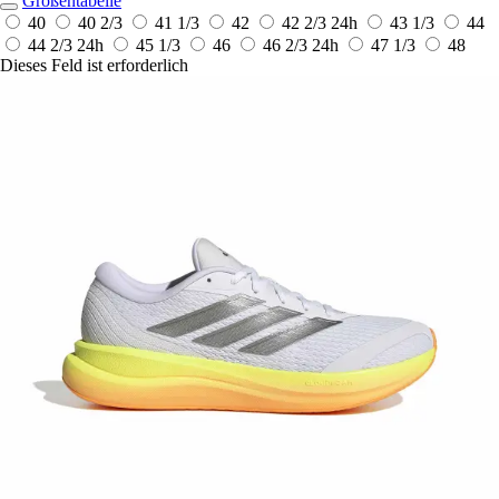
Größentabelle
40
40 2/3
41 1/3
42
42 2/3
24h
43 1/3
44
44 2/3
24h
45 1/3
46
46 2/3
24h
47 1/3
48
Dieses Feld ist erforderlich