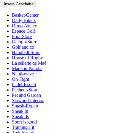
Unsere Geschäfte
Basket-Center
Daily Bikers
Direct-Volley
Espace Golf
Foot-Store
Galopp-Store
Golf and co
Handball-Store
House of Rugby
La sellerie de Maé
Made in Paradis
Nauti-wave
On-Fight
Padel-Expert
Pecheur-Store
Pet and Garden
Slowood Interior
Smash-Expert
Sneak'In
Sneakids
Sport is good
Training-Fit
Trek-Expert