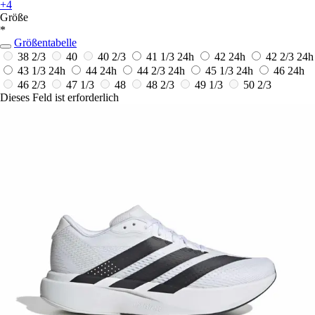
+4
Größe
*
Größentabelle
38 2/3
40
40 2/3
41 1/3
24h
42
24h
42 2/3
24h
43 1/3
24h
44
24h
44 2/3
24h
45 1/3
24h
46
24h
46 2/3
47 1/3
48
48 2/3
49 1/3
50 2/3
Dieses Feld ist erforderlich