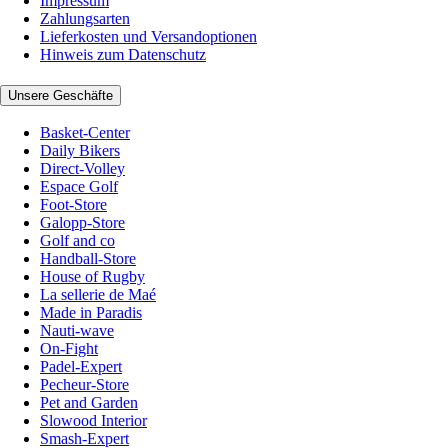
Impressum
Zahlungsarten
Lieferkosten und Versandoptionen
Hinweis zum Datenschutz
Unsere Geschäfte
Basket-Center
Daily Bikers
Direct-Volley
Espace Golf
Foot-Store
Galopp-Store
Golf and co
Handball-Store
House of Rugby
La sellerie de Maé
Made in Paradis
Nauti-wave
On-Fight
Padel-Expert
Pecheur-Store
Pet and Garden
Slowood Interior
Smash-Expert