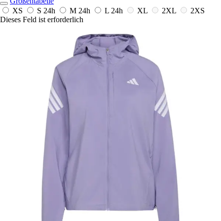
Größentabelle
XS
S
24h
M
24h
L
24h
XL
2XL
2XS
Dieses Feld ist erforderlich