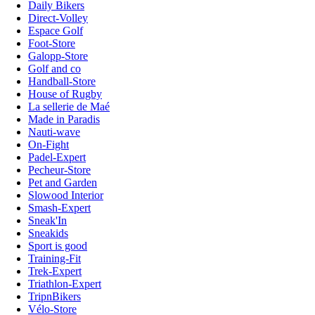
Daily Bikers
Direct-Volley
Espace Golf
Foot-Store
Galopp-Store
Golf and co
Handball-Store
House of Rugby
La sellerie de Maé
Made in Paradis
Nauti-wave
On-Fight
Padel-Expert
Pecheur-Store
Pet and Garden
Slowood Interior
Smash-Expert
Sneak'In
Sneakids
Sport is good
Training-Fit
Trek-Expert
Triathlon-Expert
TripnBikers
Vélo-Store