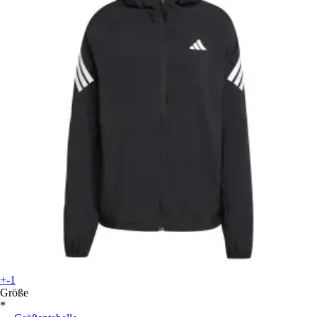
+-1
Größe
*