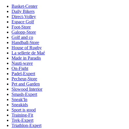
Basket-Center
Daily Bikers
Direct-Volley
Espace Golf
Foot-Store
Galopp-Store
Golf and co
Handball-Store
House of Rugby
La sellerie de Maé
Made in Paradis
Nauti-wave
On-Fight
Padel-Expert
Pecheur-Store
Pet and Garden
Slowood Interior
Smash-Expert
Sneak'In
Sneakids
Sport is good
Training-Fit
Trek-Expert
Triathlon-Expert