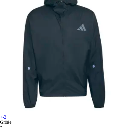
+-2
Größe
*