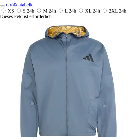
Größentabelle
XS
S
24h
M
24h
L
24h
XL
24h
2XL
24h
Dieses Feld ist erforderlich