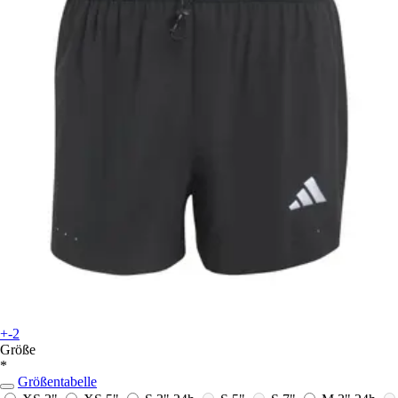
+-2
Größe
*
Größentabelle