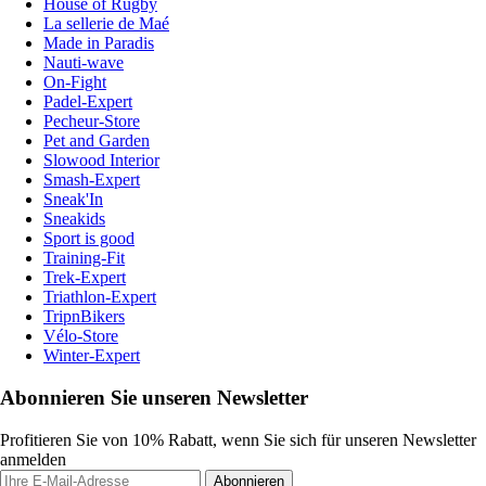
House of Rugby
La sellerie de Maé
Made in Paradis
Nauti-wave
On-Fight
Padel-Expert
Pecheur-Store
Pet and Garden
Slowood Interior
Smash-Expert
Sneak'In
Sneakids
Sport is good
Training-Fit
Trek-Expert
Triathlon-Expert
TripnBikers
Vélo-Store
Winter-Expert
Abonnieren Sie unseren Newsletter
Profitieren Sie von 10% Rabatt, wenn Sie sich für unseren Newsletter
anmelden
Abonnieren