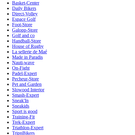
Basket-Center
Daily Bikers
Direct-Volley
Espace Golf
Foot-Store
Galopp-Store
Golf and co
Handball-Store
House of Rugby
La sellerie de Maé
Made in Paradis
Nauti-wave
On-Fight
Padel-Expert
Pecheur-Store
Pet and Garden
Slowood Interior
Smash-Expert
Sneak'In
Sneakids
Sport is good
Training-Fit
Trek-Expert
Triathlon-Expert
TripnBikers