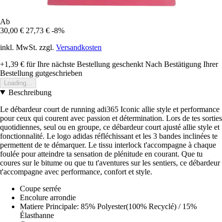
Ab
30,00 €
27,73 €
-8%
inkl. MwSt. zzgl.
Versandkosten
+1,39 €
für Ihre nächste Bestellung geschenkt
Nach Bestätigung Ihrer
Bestellung gutgeschrieben
Loading...
Beschreibung
Le débardeur court de running adi365 Iconic allie style et performance
pour ceux qui courent avec passion et détermination. Lors de tes sorties
quotidiennes, seul ou en groupe, ce débardeur court ajusté allie style et
fonctionnalité. Le logo adidas réfléchissant et les 3 bandes inclinées te
permettent de te démarquer. Le tissu interlock t'accompagne à chaque
foulée pour atteindre ta sensation de plénitude en courant. Que tu
coures sur le bitume ou que tu t'aventures sur les sentiers, ce débardeur
t'accompagne avec performance, confort et style.
Coupe serrée
Encolure arrondie
Matiere Principale: 85% Polyester(100% Recyclé) / 15%
Élasthanne