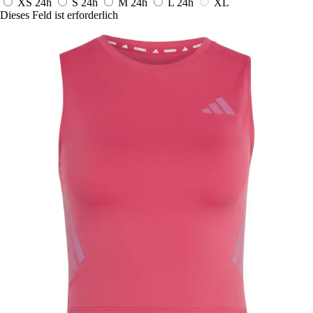
XS
24h
S
24h
M
24h
L
24h
XL
Dieses Feld ist erforderlich