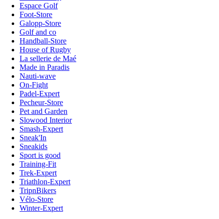
Espace Golf
Foot-Store
Galopp-Store
Golf and co
Handball-Store
House of Rugby
La sellerie de Maé
Made in Paradis
Nauti-wave
On-Fight
Padel-Expert
Pecheur-Store
Pet and Garden
Slowood Interior
Smash-Expert
Sneak'In
Sneakids
Sport is good
Training-Fit
Trek-Expert
Triathlon-Expert
TripnBikers
Vélo-Store
Winter-Expert