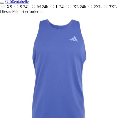
Größentabelle
XS
S
24h
M
24h
L
24h
XL
24h
2XL
3XL
Dieses Feld ist erforderlich