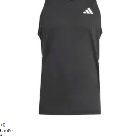
+0
Größe
*