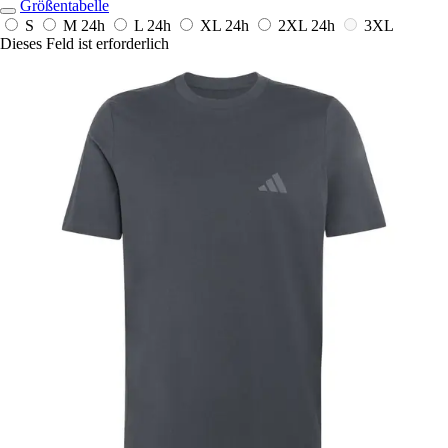
Größentabelle
S
M
24h
L
24h
XL
24h
2XL
24h
3XL
Dieses Feld ist erforderlich