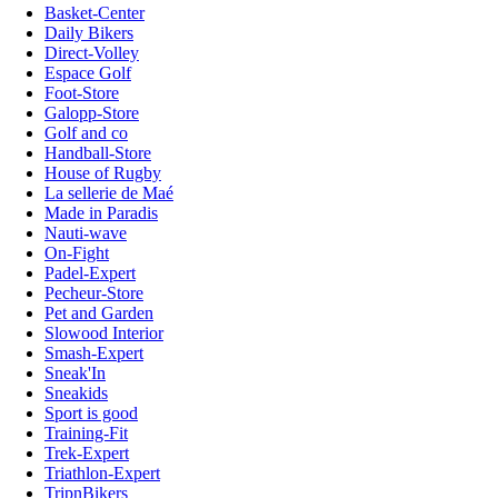
Basket-Center
Daily Bikers
Direct-Volley
Espace Golf
Foot-Store
Galopp-Store
Golf and co
Handball-Store
House of Rugby
La sellerie de Maé
Made in Paradis
Nauti-wave
On-Fight
Padel-Expert
Pecheur-Store
Pet and Garden
Slowood Interior
Smash-Expert
Sneak'In
Sneakids
Sport is good
Training-Fit
Trek-Expert
Triathlon-Expert
TripnBikers